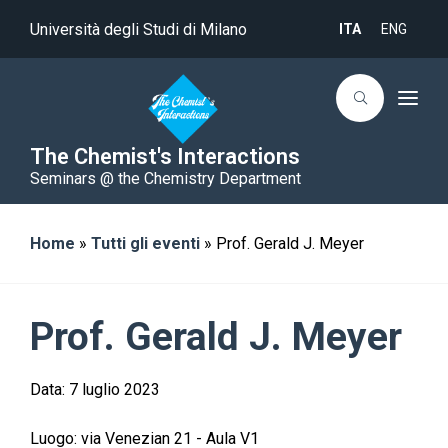
Università degli Studi di Milano
ITA
ENG
T
o
g
g
The Chemist's Interactions
l
Seminars @ the Chemistry Department
e
n
a
v
i
Home
»
Tutti gli eventi
»
Prof. Gerald J. Meyer
g
a
t
i
o
Prof. Gerald J. Meyer
n
Data:
7 luglio 2023
Luogo:
via Venezian 21 - Aula V1