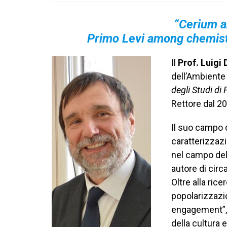
“Cerium a
Primo Levi among chemistr
Il
Prof. Luigi 
dell’Ambiente 
degli Studi di 
Rettore dal 2
Il suo campo d
caratterizzaz
nel campo dell
autore di circa
Oltre alla ric
popolarizzazio
engagement”, 
della cultura 