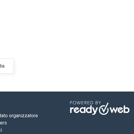
ia
tato organizzatore
ners
i